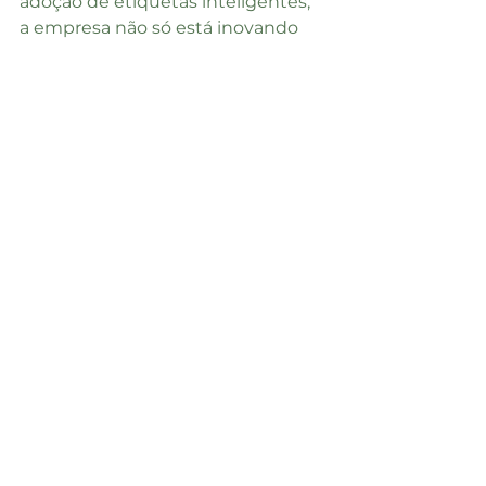
adoção de etiquetas inteligentes, 
a empresa não só está inovando 
em termos de produto, mas 
também redefinindo o papel das 
etiquetas no ecossistema digital, 
preparando-se para um mundo 
onde a conectividade e a 
interatividade serão tão comuns 
quanto a própria etiqueta em um 
produto.
Etiquetas para roupas
etiqueta com NFC
atributos das etiquetas
alta tecnologia
etiquetas inteligentes
moda conectada
IoT
Inovação e tecnologia