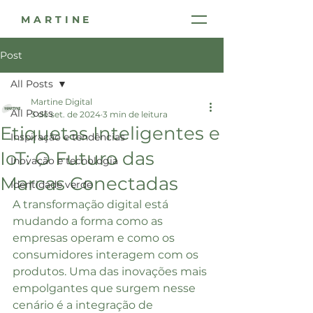
MARTINE
Post
All Posts
Martine Digital
All Posts
3 de set. de 2024
3 min de leitura
Etiquetas Inteligentes e
Inspiração e tendências
IoT: O Futuro das
Inovação e tecnologia
Marcas Conectadas
Identidade verde
A transformação digital está 
mudando a forma como as 
empresas operam e como os 
consumidores interagem com os 
produtos. Uma das inovações mais 
empolgantes que surgem nesse 
cenário é a integração de 