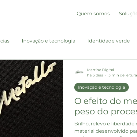
Quem somos
Soluçõ
cias
Inovação e tecnologia
Identidade verde
Martine Digital
há 3 dias
3 min de leitura
Inovação e tecnologia
O efeito do me
peso do proce
Brilho, relevo e liberdad
material desenvolvido par