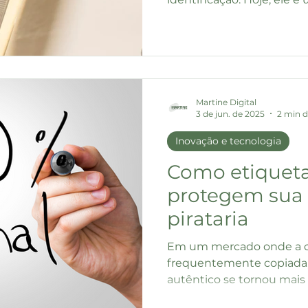
Martine Digital
3 de jun. de 2025
2 min d
Inovação e tecnologia
Como etiquet
protegem sua
pirataria
Em um mercado onde a or
frequentemente copiada,
autêntico se tornou mais
é uma...