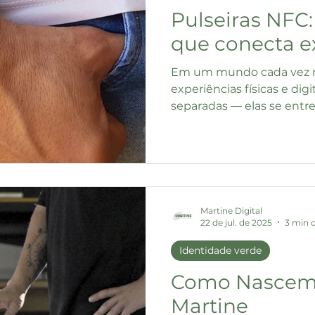
Pulseiras NFC:
que conecta e
Em um mundo cada vez m
experiências físicas e di
separadas — elas se entre
Martine Digital
22 de jul. de 2025
3 min d
Identidade verde
Como Nascem 
Martine