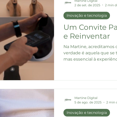
Martine Digital
2 de set. de 2025
2 min d
forma como nos relacion
Um toque que
Inovação e tecnologia
Um Convite Pa
e Reinventar
Na Martine, acreditamos 
verdade é aquela que se to
mas essencial à experiênc
que nossas etiquetas co
proporcionam: um toque 
que conecta o físico ao dig
a marca ao consumidor. Pa
clientes e parceiros sobre 
de aplicação dessa tecnol
Martine Digital
5 de ago. de 2025
2 min d
especial no nosso canal d
Inovação e tecnologia