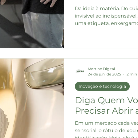
Da ideia à matéria. Do cu
invisível ao indispensáv
uma etiqueta, enxergamos
Martine Digital
24 de jun. de 2025
2 min 
Inovação e tecnologia
Diga Quem Voc
Precisar Abrir 
Em um mercado cada vez
sensorial, o rótulo deixo
identificação. Hoje, ele é 