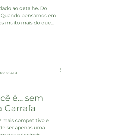
idado ao detalhe. Do
el. Quando pensamos em
 muito mais do que...
de leitura
ê é... sem
a Garrafa
 mais competitivo e
u de ser apenas uma
um dos principais...