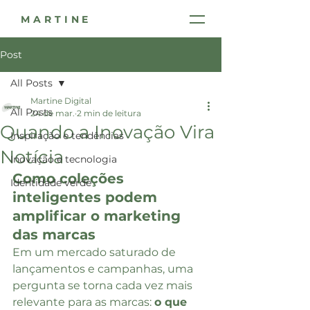
MARTINE
Post
All Posts
Martine Digital
All Posts
24 de mar.
2 min de leitura
Quando a Inovação Vira
Inspiração e tendências
Notícia
Inovação e tecnologia
Como coleções 
Identidade verde
inteligentes podem 
amplificar o marketing 
das marcas
Em um mercado saturado de 
lançamentos e campanhas, uma 
pergunta se torna cada vez mais 
relevante para as marcas: 
o que 