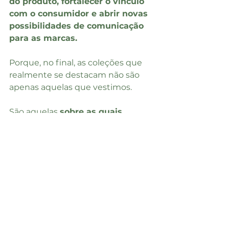
do produto, fortalecer o vínculo 
com o consumidor e abrir novas 
possibilidades de comunicação 
para as marcas.
Porque, no final, as coleções que 
realmente se destacam não são 
apenas aquelas que vestimos.
São aquelas 
sobre as quais 
queremos falar
.
Etiquetas para roupas
tendências
tendência de moda
marketing
etiqueta com NFC
Etiquetas termocolantes
etiquetas inteligentes
Inspiração e tendências
Inovação e tecnologia